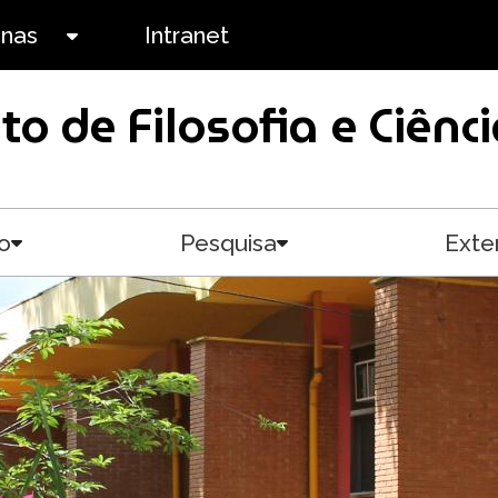
anas
Intranet
Toggle submenu
uto de Filosofia e Ciê
o
Pesquisa
Exte
Toggle submenu
Toggle submenu