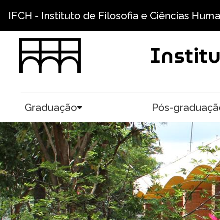
Skip to main content
IFCH - Instituto de Filosofia e Ciências Hum
Instit
Graduação
Pós-graduaçã
Toggle submenu