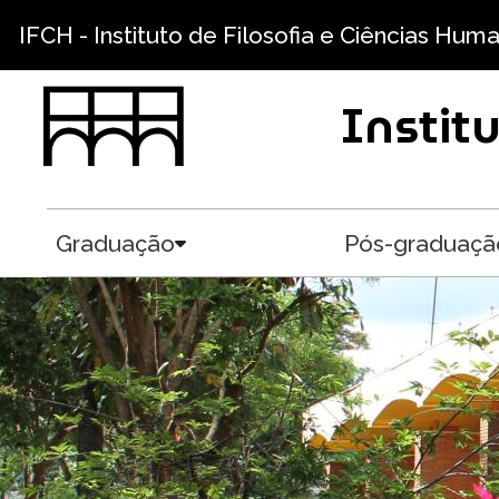
Skip to main content
IFCH - Instituto de Filosofia e Ciências Hum
Instit
Graduação
Pós-graduaçã
Toggle submenu