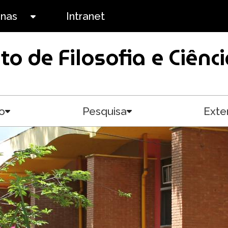
anas
Intranet
Toggle submenu
uto de Filosofia e Ciê
o
Pesquisa
Exte
Toggle submenu
Toggle submenu