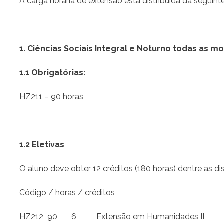
A carga horária de extensão está distribuída da seguint
1. Ciências Sociais Integral e Noturno todas as 
1.1 Obrigatórias:
HZ211 – 90 horas
1.2 Eletivas
O aluno deve obter 12 créditos (180 horas) dentre as dis
Código / horas / créditos
HZ212 90 6 Extensão em Humanidades II