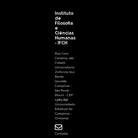
Instituto
de
Filosofia
e
Ciências
Humanas
- IFCH
Rua Cora
Coralina, 100 -
Cidade
Universitária
Zeferino Vaz,
Barão
Geraldo
Campinas -
São Paulo -
Brazil - CEP:
13083-896
Universidade
Estadual de
Campinas -
Unicamp
Contatos