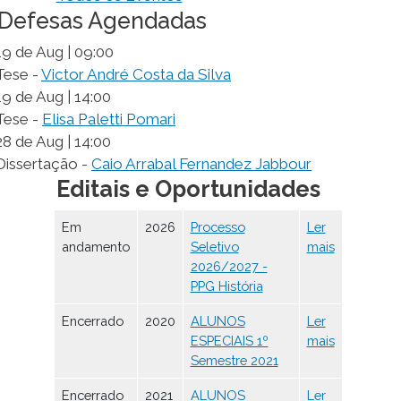
Defesas Agendadas
19 de Aug | 09:00
Tese -
Victor André Costa da Silva
19 de Aug | 14:00
Tese -
Elisa Paletti Pomari
28 de Aug | 14:00
Dissertação -
Caio Arrabal Fernandez Jabbour
Editais e Oportunidades
Em
2026
Processo
Ler
andamento
Seletivo
mais
2026/2027 -
PPG História
Encerrado
2020
ALUNOS
Ler
ESPECIAIS 1º
mais
Semestre 2021
Encerrado
2021
ALUNOS
Ler