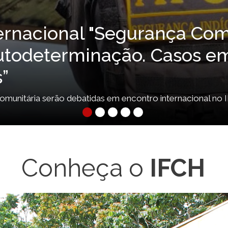
aristo ministra aula na U
ua" integra as leituras obrigatórias do vestibular 2027, esta
Conheça o
IFCH