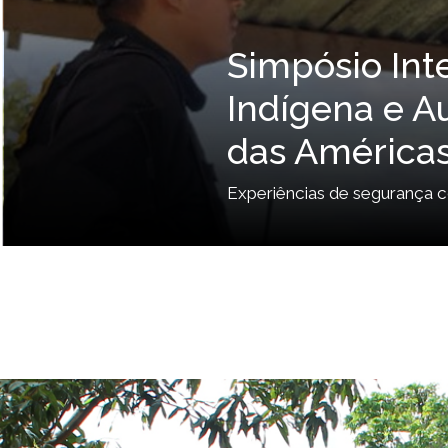
Conceição Ev
Autora, cuja obra "Olhos d'ág
de agosto