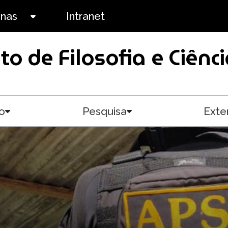
anas
Intranet
Toggle submenu
uto de Filosofia e Ciê
o
Pesquisa
Exte
Toggle submenu
Toggle submenu