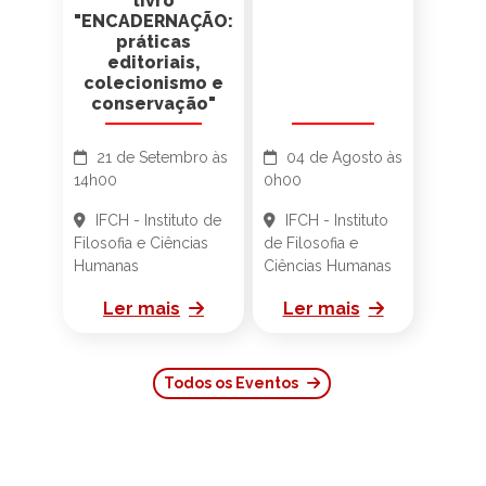
Mensal
Mesa redonda e
lançamento do
livro
"ENCADERNAÇÃO:
práticas
editoriais,
colecionismo e
conservação"
21 de Setembro às
04 de Agosto às
14h00
0h00
IFCH - Instituto de
IFCH - Instituto
Filosofia e Ciências
de Filosofia e
Humanas
Ciências Humanas
Ler mais
Ler mais