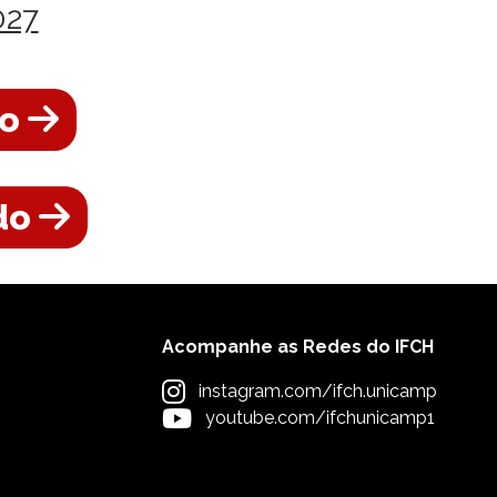
027
do
ado
Acompanhe as Redes do IFCH
instagram.com/ifch.unicamp
youtube.com/ifchunicamp1