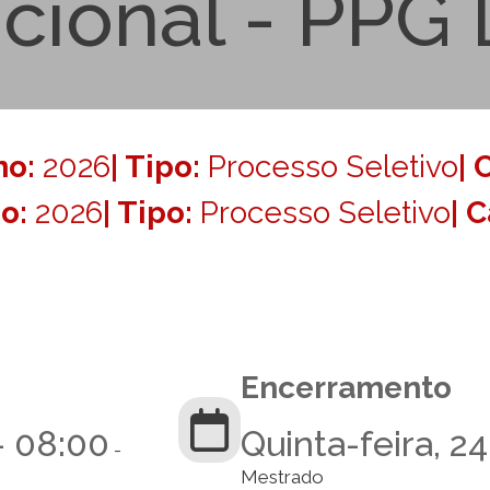
cional - PPG
no:
2026
| Tipo:
Processo Seletivo
| 
no:
2026
| Tipo:
Processo Seletivo
| 
Encerramento
- 08:00
Quinta-feira, 2
-
Mestrado