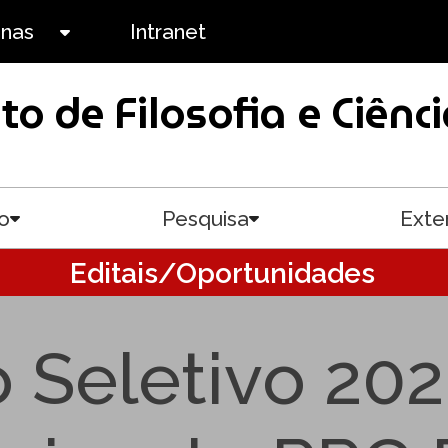
anas
Intranet
Toggle submenu
uto de Filosofia e Ciê
o
Pesquisa
Exte
Toggle submenu
Toggle submenu
Editais/Oportunidades
 Seletivo 20