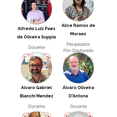
Alice Ramos de
Alfredo Luiz Paes
Moraes
de Oliveira Suppia
Pesquisador
Docente
Pós-Doutorado
Ver Perfil
Ver Perfil
Alvaro Gabriel
Álvaro Oliveira
Bianchi Mendez
D'Antona
Docente
Docente
Ver Perfil
Ver Perfil