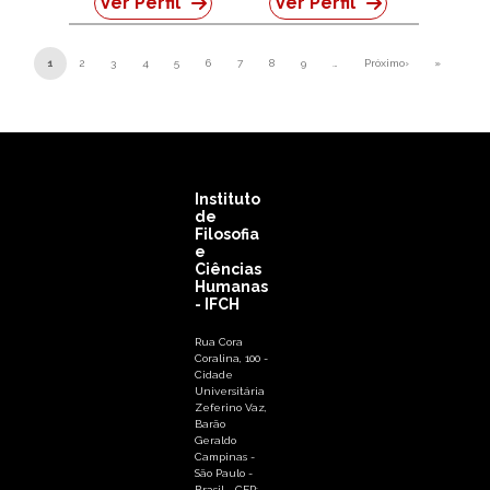
Ver Perfil
Ver Perfil
Paginação
1
2
3
4
5
6
7
8
9
…
Próximo›
»
Próxima página
Última pá
Instituto
de
Filosofia
e
Ciências
Humanas
- IFCH
Rua Cora
Coralina, 100 -
Cidade
Universitária
Zeferino Vaz,
Barão
Geraldo
Campinas -
São Paulo -
Brasil - CEP: