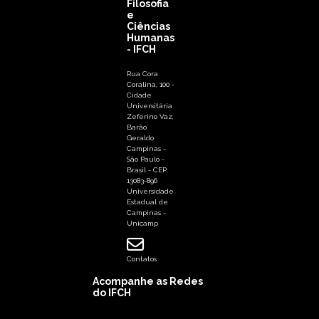
Filosofia
e
Ciências
Humanas
- IFCH
Rua Cora
Coralina, 100 -
Cidade
Universitária
Zeferino Vaz,
Barão
Geraldo
Campinas -
São Paulo -
Brasil - CEP:
13083-896
Universidade
Estadual de
Campinas -
Unicamp
Contatos
Acompanhe as Redes
do IFCH