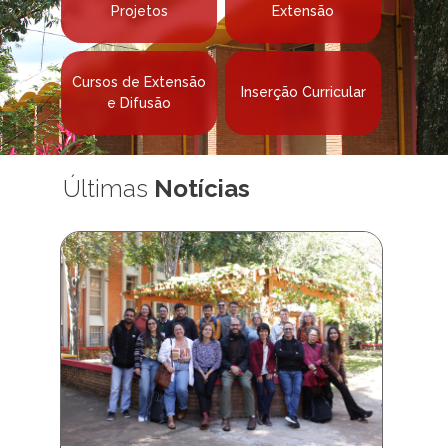
Projetos
Extensão
Cursos de Extensão
Inserção Curricular
e Difusão
Últimas
Notícias