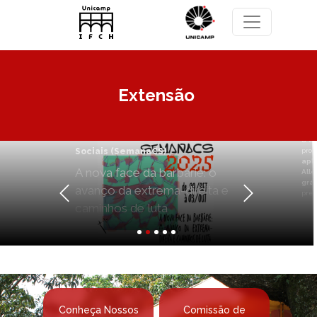
Pular para o conteúdo principal
El pueblo chileno aplastará al
fascismo: o governo de Allende, o
Extensão
golpe e a ditadura militar na
gráfica cubana de solidariedade
as
O Grupo de Estudos de História da América,
promove a palestra
El pueblo chileno
aplastará al fascismo: o governo de
Allende, o golpe e a ditadura militar na
gráfica cubana de solidariedade
, com a
 e
presença de Natalia Ayo
Anterior
Próximo
Conheça Nossos
Comissão de