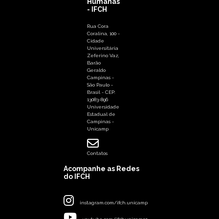
Humanas
- IFCH
Rua Cora
Coralina, 100 -
Cidade
Universitária
Zeferino Vaz,
Barão
Geraldo
Campinas -
São Paulo -
Brasil - CEP:
13083-896
Universidade
Estadual de
Campinas -
Unicamp
Contatos
Acompanhe as Redes
do IFCH
instagram.com/ifch.unicamp