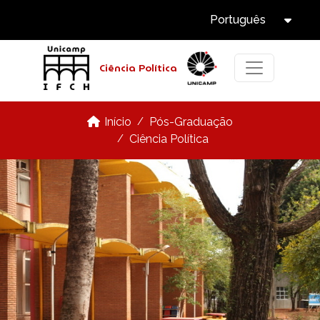
Select Languag
Pular para o conteúdo principal
Português
Tog
Ciência Política
Pós-Graduação
Início
Ciência Política