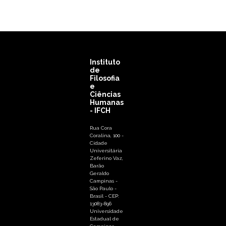
Instituto
de
Filosofia
e
Ciências
Humanas
- IFCH
Rua Cora
Coralina, 100 -
Cidade
Universitária
Zeferino Vaz,
Barão
Geraldo
Campinas -
São Paulo -
Brasil - CEP:
13083-896
Universidade
Estadual de