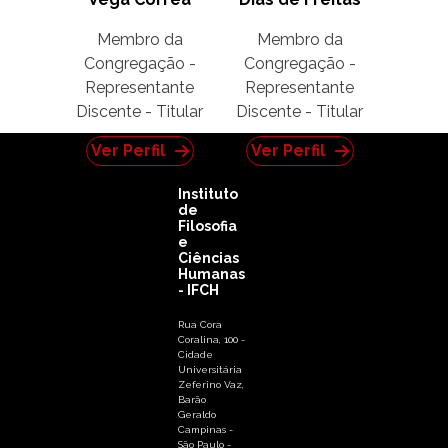
Membro da
Membro da
Congregação -
Congregação -
Representante
Representante
Discente - Titular
Discente - Titular
Ver Perfil
Ver Perfil
Instituto
de
Filosofia
e
Ciências
Humanas
- IFCH
Rua Cora
Coralina, 100 -
Cidade
Universitária
Zeferino Vaz,
Barão
Geraldo
Campinas -
São Paulo -