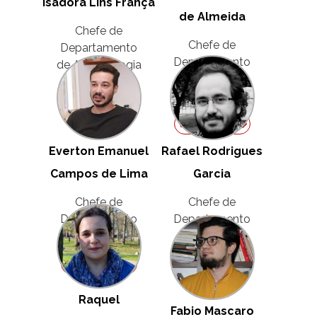
Isadora Lins França
de Almeida
Chefe de
Chefe de
Departamento
Departamento
de Antropologia
de Ciência
Ver Perfil
Política
Ver Perfil
Everton Emanuel
Rafael Rodrigues
Campos de Lima
Garcia
Chefe de
Chefe de
Departamento
Departamento
de Demografia
de Filosofia
Ver Perfil
Ver Perfil
Raquel
Fabio Mascaro