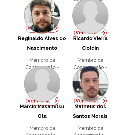
Técnico
Técnico
Administrativo -
Administrativo -
Titular
Titular
Ver Perfil
Ver Perfil
Reginaldo Alves do
Ricardo Vieira
Nascimento
Cioldin
Membro da
Membro da
Congregação -
Congregação -
Técnico
Técnico
Administrativo -
Administrativo -
Titular
Titular
Ver Perfil
Ver Perfil
Márcio Masamitsu
Matheus dos
Ota
Santos Morais
Membro da
Membro da