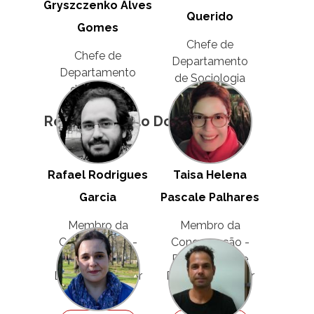
Gryszczenko Alves
Querido
Gomes
Chefe de
Chefe de
Departamento
Departamento
de Sociologia
de História
Ver Perfil
Ver Perfil
Representação Docente
Rafael Rodrigues
Taisa Helena
Garcia
Pascale Palhares
Membro da
Membro da
Congregação -
Congregação -
Representante
Representante
Docente - Titular
Docente - Titular
MS-3
MS-3