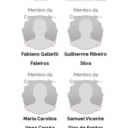
Membro da
Membro da
Congregação -
Congregação -
Representante
Representante
Discente - Titular
Discente - Titular
Ver Perfil
Ver Perfil
Fabiano Galletti
Guilherme Ribeiro
Faleiros
Silva
Membro da
Membro da
Congregação -
Congregação -
Representante
Representante
Discente - Titular
Discente - Titular
Ver Perfil
Ver Perfil
Maria Carolina
Samuel Vicente
Vega Corrêa
Dias de Freitas