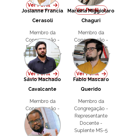
Ver Perfil
Ver Perfil
Josianne Francia
Mariana Miggiolaro
Cerasoli
Chaguri
Membro da
Membro da
Congregação -
Congregação -
Representante
Representante
Docente - Titular
Docente - Titular
MS-5
MS-5
Ver Perfil
Ver Perfil
Sávio Machado
Fabio Mascaro
Cavalcante
Querido
Membro da
Membro da
Congregação -
Congregação -
Representante
Representante
Docente -
Docente -
Suplente MS-5
Suplente MS-5