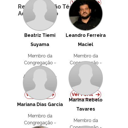
Ver Perfil
Representação Técnico
Ver Perfil
Administrativo
Beatriz Tiemi
Leandro Ferreira
Suyama
Maciel
Membro da
Membro da
Congregação -
Congregação -
Técnico
Técnico
Administrativo -
Administrativo -
Titular
Titular
Ver Perfil
Ver Perfil
Marina Rebelo
Mariana Dias Garcia
Tavares
Membro da
Membro da
Congregação -
Congregação -