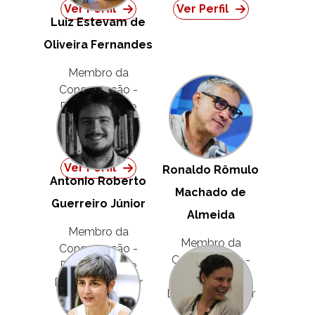
Ver Perfil
Ver Perfil
Luiz Estevam de
Oliveira Fernandes
Membro da
Congregação -
Representante
Docente -
Suplente MS-3
Ver Perfil
Ronaldo Rômulo
Antonio Roberto
Machado de
Guerreiro Júnior
Almeida
Membro da
Membro da
Congregação -
Congregação -
Representante
Representante
Docente - Titular
Docente - Titular
MS-5
MS-5