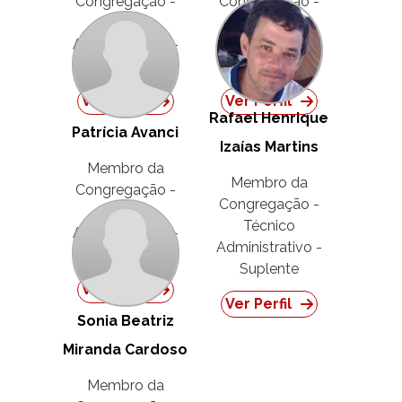
Congregação -
Congregação -
Técnico
Técnico
Administrativo -
Administrativo -
Suplente
Suplente
Ver Perfil
Ver Perfil
Rafael Henrique
Patrícia Avanci
Izaías Martins
Membro da
Membro da
Congregação -
Congregação -
Técnico
Técnico
Administrativo -
Administrativo -
Suplente
Suplente
Ver Perfil
Ver Perfil
Sonia Beatriz
Miranda Cardoso
Membro da