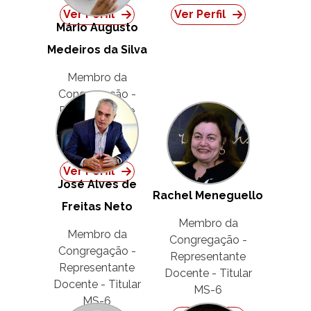
Ver Perfil
Ver Perfil
Mário Augusto
Medeiros da Silva
Membro da
Congregação -
Representante
Docente -
Suplente MS-5
Ver Perfil
José Alves de
Rachel Meneguello
Freitas Neto
Membro da
Membro da
Congregação -
Congregação -
Representante
Representante
Docente - Titular
Docente - Titular
MS-6
MS-6