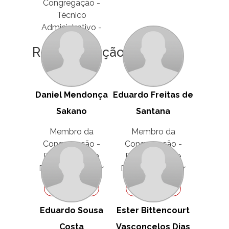
Congregação -
Técnico
Administrativo -
Suplente
Representação Discente
Ver Perfil
Daniel Mendonça
Eduardo Freitas de
Sakano
Santana
Membro da
Membro da
Congregação -
Congregação -
Representante
Representante
Discente - Titular
Discente - Titular
Ver Perfil
Ver Perfil
Eduardo Sousa
Ester Bittencourt
Costa
Vasconcelos Dias