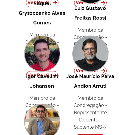
Ver Perfil
Ver Perfil
Raquel
Luiz Gustavo
Gryszczenko Alves
Freitas Rossi
Gomes
Membro da
Membro da
Congregação -
Congregação -
Representante
Representante
Docente - Titular
Docente - Titular
MS-3
MS-3
Ver Perfil
Ver Perfil
Igor Cavallini
José Maurício Paiva
Johansen
Andion Arruti
Membro da
Membro da
Congregação -
Congregação -
Representante
Representante
Docente -
Docente -
Suplente MS-3
Suplente MS-3