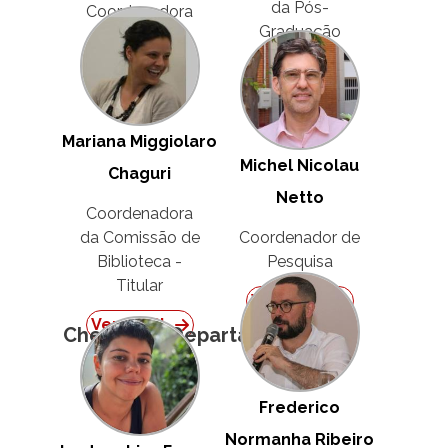
da Pós-
Coordenadora
Graduação
de Extensão
Ver Perfil
Ver Perfil
Mariana Miggiolaro
Michel Nicolau
Chaguri
Netto
Coordenadora
da Comissão de
Coordenador de
Biblioteca -
Pesquisa
Titular
Ver Perfil
Ver Perfil
Chefes de Departamento
Frederico
Normanha Ribeiro