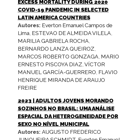
EXCESS MORTALITY DURING 2020
COVID-19 PANDEMIC IN SELECTED
LATIN AMERICA COUNTRIES
Autores:
Everton Emanuel Campos de
Lima
,
ESTEVAO DE ALMEIDA VILELA
,
MARILIA GABRIELA ROCHA
,
BERNARDO LANZA QUEIROZ
,
MARCOS ROBERTO GONZAGA
,
MARIO
ERNESTO PISCOYA DIAZ
,
VÍCTOR
MANUEL GARCÍA-GUERRERO
,
FLAVIO
HENRIQUE MIRANDA DE ARAUJO
FREIRE
2023
| ADULTOS JOVENS MORANDO
SOZINHOS NO BRASIL: UMA ANÁLISE
ESPACIAL DA HETEROGENEIDADE POR
SEXO NO NÍVEL MUNICIPAL
Autores:
AUGUSTO FREDERICO
JUNQUEIRA SCHMIDT
,
Everton Emanuel