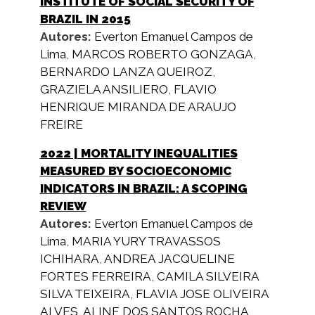
INSTITUTE OF SOCIAL SECURITY OF
BRAZIL IN 2015
Autores:
Everton Emanuel Campos de
Lima
,
MARCOS ROBERTO GONZAGA
,
BERNARDO LANZA QUEIROZ
,
GRAZIELA ANSILIERO
,
FLAVIO
HENRIQUE MIRANDA DE ARAUJO
FREIRE
2022
| MORTALITY INEQUALITIES
MEASURED BY SOCIOECONOMIC
INDICATORS IN BRAZIL: A SCOPING
REVIEW
Autores:
Everton Emanuel Campos de
Lima
,
MARIA YURY TRAVASSOS
ICHIHARA
,
ANDREA JACQUELINE
FORTES FERREIRA
,
CAMILA SILVEIRA
SILVA TEIXEIRA
,
FLAVIA JOSE OLIVEIRA
ALVES
,
ALINE DOS SANTOS ROCHA
,