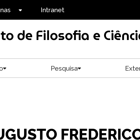
anas
Intranet
Toggle submenu
uto de Filosofia e Ciê
o
Pesquisa
Exte
Toggle submenu
Toggle submenu
UGUSTO FREDERICO