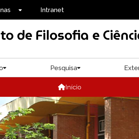
anas
Intranet
Toggle submenu
uto de Filosofia e Ciê
o
Pesquisa
Exte
Toggle submenu
Toggle submenu
Início