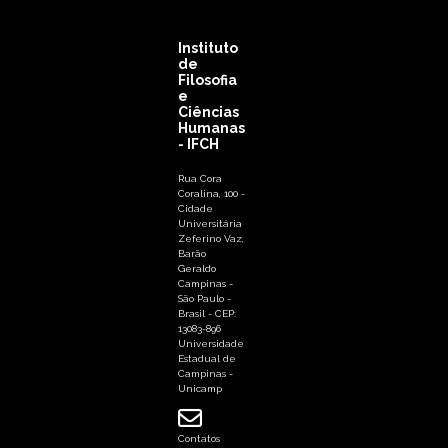
Instituto
de
Filosofia
e
Ciências
Humanas
- IFCH
Rua Cora
Coralina, 100 -
Cidade
Universitária
Zeferino Vaz,
Barão
Geraldo
Campinas -
São Paulo -
Brasil - CEP:
13083-896
Universidade
Estadual de
Campinas -
Unicamp
Contatos