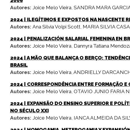
2006
Autores:
Joice Melo Vieira
,
SANDRA MARA GARCI
2024
| ILEGÍTIMOS E EXPOSTOS NA NASCENTE 
Autores:
Ana Silvia Volpi Scott
,
MARIA SILVIA CA
2024
| PENALIZACIÓN SALARIAL FEMENINA EN B
Autores:
Joice Melo Vieira
,
Dannyra Tatiana Mendoz
2024
| A MÃO QUE BALANÇA O BERÇO: TENDÊNCI
BRASIL
Autores:
Joice Melo Vieira
,
ANDRIELLY DARCANCH
2024
| CORRESPONDÊNCIA ENTRE FORMAÇÃO E 
Autores:
Joice Melo Vieira
,
OTAVIO JUNIO FARIA 
2024
| EXPANSÃO DO ENSINO SUPERIOR E POLÍT
NO SÉCULO XXI
Autores:
Joice Melo Vieira
,
IANCA ALMEIDA DA SI
2024
| HOMOGAMIA, HETEROGAMIA Y EXPANSIÓN