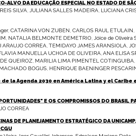
CO-ALVO DA EDUCAÇÃO ESPECIAL NO ESTADO DE SÃ
REIS SILVA
,
JULIANA SALLES MADEIRA
,
LUCIANA CRI
nger
,
CATARINA VON ZUBEN
,
CARLOS RAUL ETULAIN
,
IM
,
NATALIA BELMONTE DEMETRIO
,
Jóice de Oliveira
I ARAUJO CORREA
,
TEMIDAYO JAMES ARANSIOLA
,
JO
FLAVIA MANUELLA UCHOA DE OLIVEIRA
,
ANA ELISA 
 DE QUEIROZ
,
MARILIA LIMA PIMENTEL COTINGUIBA
A MACHADO BOGUS
,
HENRIQUE BAENINGER PESCARIN
de la Agenda 2030 en América Latina y el Caribe 
OPORTUNIDADES" E OS COMPROMISSOS DO BRASIL P
JO CORREA
CINAS DE PLANEJAMENTO ESTRATÉGICO DA UNICAMP,
-CGU