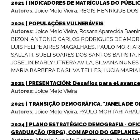
2021
| INDICADORES DE MATRÍCULAS DO PÚBLI
Autores:
Joice Melo Vieira
,
REGIS HENRIQUE DOS 
2021
| POPULAÇÕES VULNERÁVEIS
Autores:
Joice Melo Vieira
,
Rosana Aparecida Baeni
BIZON
,
ANTONIO CARLOS RODRIGUES DE AMOR
LUIS FELIPE AIRES MAGALHAES
,
PAULO MORTAR
SALLATI
,
SUELI SOARES DOS SANTOS BATISTA
,
JOSELIN MARLY UTRERA AVILA
,
SILVANA NUNES
MARIA BARBERA DA SILVA TELLES
,
LUCIA MARI
2021
| PRESENTACIÓN: Desafíos para el avance 
Autores:
Joice Melo Vieira
2021
| TRANSIÇÃO DEMOGRÁFICA, "JANELA DE 
Autores:
Joice Melo Vieira
,
PAULO MORTARI ARAU
2024
| PLANO ESTRATÉGICO DEMOGRAFIA - OFI
GRADUAÇÃO (PRPG), COM APOIO DO GEPLANES