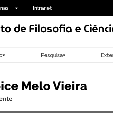
anas
Intranet
Toggle submenu
uto de Filosofia e Ciê
o
Pesquisa
Exte
Toggle submenu
Toggle submenu
ice Melo Vieira
ente