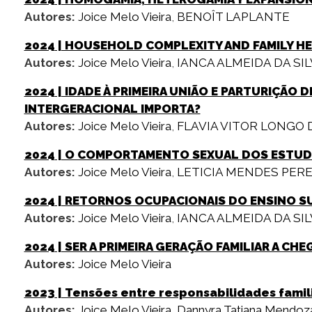
Autores:
Joice Melo Vieira
,
BENOÎT LAPLANTE
2024
| HOUSEHOLD COMPLEXITY AND FAMILY HE
Autores:
Joice Melo Vieira
,
IANCA ALMEIDA DA SI
2024
| IDADE À PRIMEIRA UNIÃO E PARTURIÇÃO
INTERGERACIONAL IMPORTA?
Autores:
Joice Melo Vieira
,
FLAVIA VITOR LONGO
2024
| O COMPORTAMENTO SEXUAL DOS ESTUDAN
Autores:
Joice Melo Vieira
,
LETICIA MENDES PERE
2024
| RETORNOS OCUPACIONAIS DO ENSINO SUP
Autores:
Joice Melo Vieira
,
IANCA ALMEIDA DA SI
2024
| SER A PRIMEIRA GERAÇÃO FAMILIAR A CH
Autores:
Joice Melo Vieira
2023
| Tensões entre responsabilidades famili
Autores:
Joice Melo Vieira
,
Dannyra Tatiana Mendoz