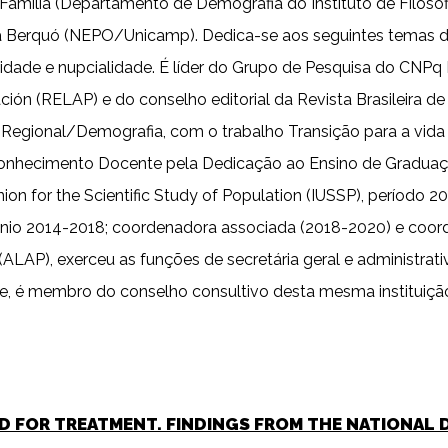
Família (Departamento de Demografia do Instituto de Filoso
 Berquó (NEPO/Unicamp). Dedica-se aos seguintes temas de 
ndidade e nupcialidade. É líder do Grupo de Pesquisa do CNP
ación (RELAP) e do conselho editorial da Revista Brasileira
Regional/Demografia, com o trabalho Transição para a vida 
conhecimento Docente pela Dedicação ao Ensino de Graduaç
on for the Scientific Study of Population (IUSSP), período 
io 2014-2018; coordenadora associada (2018-2020) e coord
AP), exerceu as funções de secretária geral e administrativa
te, é membro do conselho consultivo desta mesma instituiçã
ND FOR TREATMENT. FINDINGS FROM THE NATIONAL