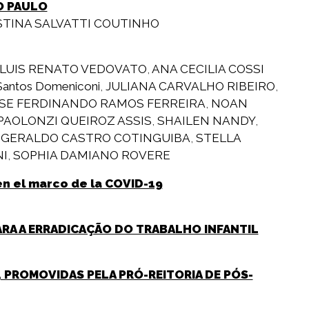
O PAULO
STINA SALVATTI COUTINHO
LUIS RENATO VEDOVATO
,
ANA CECILIA COSSI
 Santos Domeniconi
,
JULIANA CARVALHO RIBEIRO
,
SE FERDINANDO RAMOS FERREIRA
,
NOAN
SPAOLONZI QUEIROZ ASSIS
,
SHAILEN NANDY
,
,
GERALDO CASTRO COTINGUIBA
,
STELLA
I
,
SOPHIA DAMIANO ROVERE
en el marco de la COVID-19
ARA A ERRADICAÇÃO DO TRABALHO INFANTIL
 PROMOVIDAS PELA PRÓ-REITORIA DE PÓS-