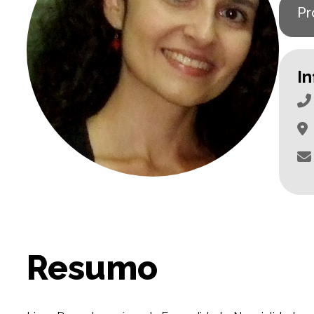
Pr
I
Resumo