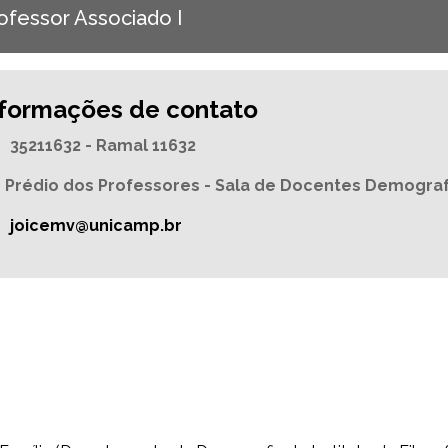
ofessor Associado I
nformações de contato
35211632 - Ramal 11632
Prédio dos Professores - Sala de Docentes Demogra
joicemv@unicamp.br