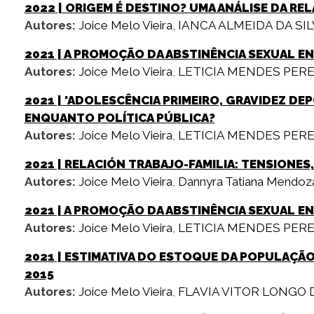
2022
| ORIGEM É DESTINO? UMA ANÁLISE DA R
Autores:
Joice Melo Vieira
,
IANCA ALMEIDA DA SI
2021
| A PROMOÇÃO DA ABSTINÊNCIA SEXUAL EN
Autores:
Joice Melo Vieira
,
LETICIA MENDES PERE
2021
| 'ADOLESCÊNCIA PRIMEIRO, GRAVIDEZ DEP
ENQUANTO POLÍTICA PÚBLICA?
Autores:
Joice Melo Vieira
,
LETICIA MENDES PERE
2021
| RELACIÓN TRABAJO-FAMILIA: TENSIONES
Autores:
Joice Melo Vieira
,
Dannyra Tatiana Mendoz
2021
| A PROMOÇÃO DA ABSTINÊNCIA SEXUAL EN
Autores:
Joice Melo Vieira
,
LETICIA MENDES PERE
2021
| ESTIMATIVA DO ESTOQUE DA POPULAÇÃO
2015
Autores:
Joice Melo Vieira
,
FLAVIA VITOR LONGO