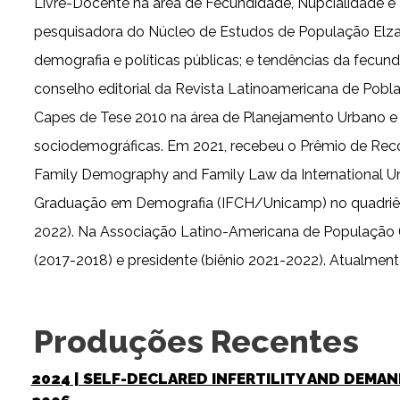
Livre-Docente na área de Fecundidade, Nupcialidade e 
pesquisadora do Núcleo de Estudos de População Elza
demografia e políticas públicas; e tendências da fecu
conselho editorial da Revista Latinoamericana de Pobl
Capes de Tese 2010 na área de Planejamento Urbano e 
sociodemográficas. Em 2021, recebeu o Prêmio de Re
Family Demography and Family Law da International Uni
Graduação em Demografia (IFCH/Unicamp) no quadriên
2022). Na Associação Latino-Americana de População (AL
(2017-2018) e presidente (biênio 2021-2022). Atualmen
Produções Recentes
2024
| SELF-DECLARED INFERTILITY AND DEMA