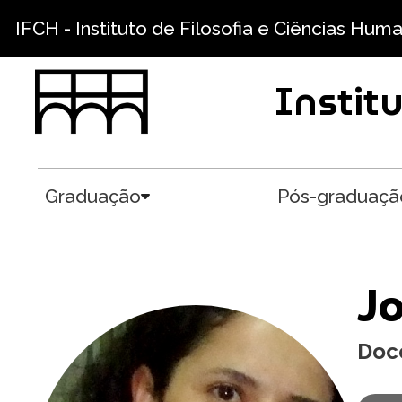
Pular para o conteúdo principal
IFCH - Instituto de Filosofia e Ciências Hum
Instit
Graduação
Pós-graduaçã
Toggle submenu
Jo
Doc