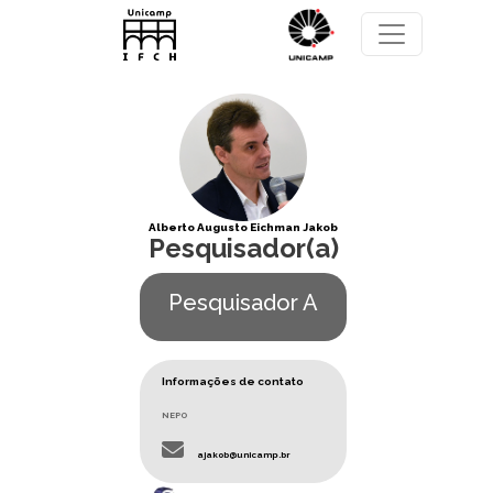
Pular para o conteúdo principal
Alberto Augusto Eichman Jakob
Pesquisador(a)
Pesquisador A
Informações de contato
NEPO
ajakob@unicamp.br