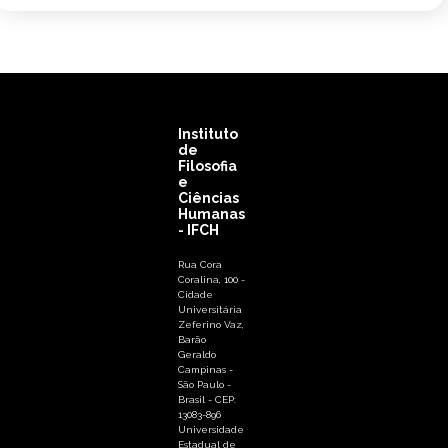
Instituto
de
Filosofia
e
Ciências
Humanas
- IFCH
Rua Cora
Coralina, 100 -
Cidade
Universitária
Zeferino Vaz,
Barão
Geraldo
Campinas -
São Paulo -
Brasil - CEP:
13083-896
Universidade
Estadual de