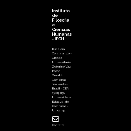
Instituto
de
Filosofia
e
Ciências
Humanas
- IFCH
Rua Cora
Coralina, 100 -
Cidade
Universitária
Zeferino Vaz,
Barão
Geraldo
Campinas -
São Paulo -
Brasil - CEP:
13083-896
Universidade
Estadual de
Campinas -
Unicamp
Contatos