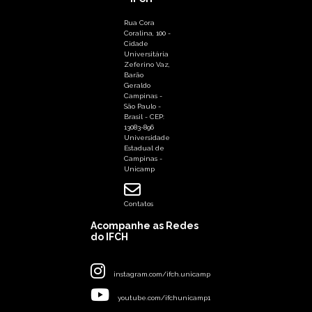
Rua Cora
Coralina, 100 -
Cidade
Universitária
Zeferino Vaz,
Barão
Geraldo
Campinas -
São Paulo -
Brasil - CEP:
13083-896
Universidade
Estadual de
Campinas -
Unicamp
Contatos
Acompanhe as Redes
do IFCH
instagram.com/ifch.unicamp
youtube.com/ifchunicamp1