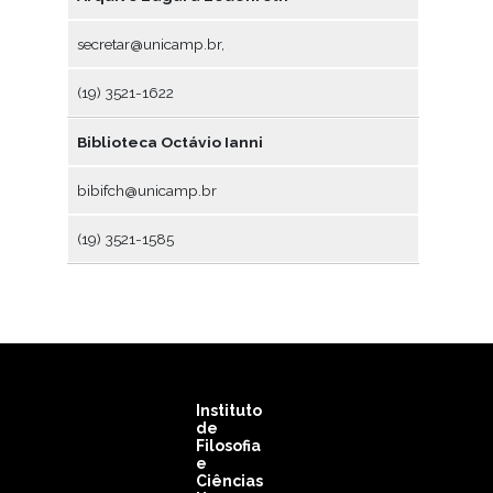
secretar@unicamp.br,
(19) 3521-1622
Biblioteca Octávio Ianni
bibifch@unicamp.br
(19) 3521-1585
Instituto
de
Filosofia
e
Ciências