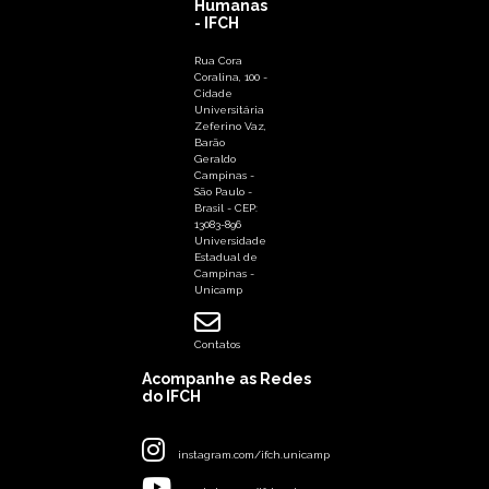
Humanas
- IFCH
Rua Cora
Coralina, 100 -
Cidade
Universitária
Zeferino Vaz,
Barão
Geraldo
Campinas -
São Paulo -
Brasil - CEP:
13083-896
Universidade
Estadual de
Campinas -
Unicamp
Contatos
Acompanhe as Redes
do IFCH
instagram.com/ifch.unicamp