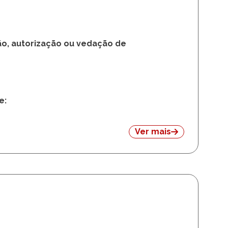
tividade remunerada
ão, autorização ou vedação de
e:
Ver mais