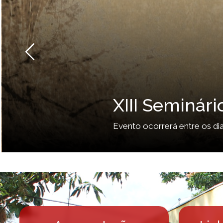
Anterior
Cecult 30 ano
Seminário reunirá pesquisado
social no Brasil e no mundo