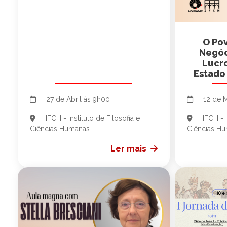
O Po
Negóc
Lucr
Estado 
27 de Abril às 9h00
12 de 
IFCH - Instituto de Filosofia e
IFCH - I
Ciências Humanas
Ciências H