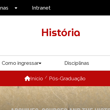
anas
Intranet
Toggle submenu
História
Como ingressar
Disciplinas
menu
Toggle submenu
Início
Pós-Graduação