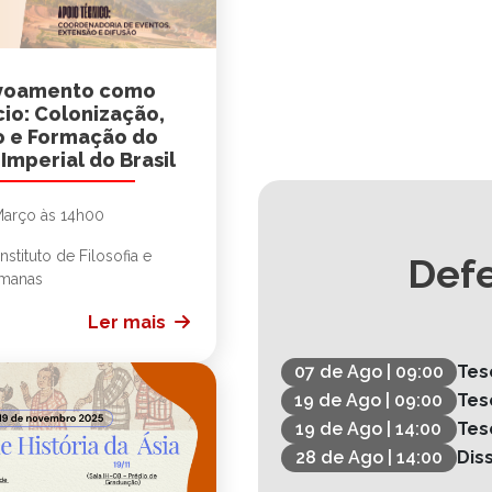
voamento como
io: Colonização,
o e Formação do
Imperial do Brasil
Março às 14h00
nstituto de Filosofia e
Def
umanas