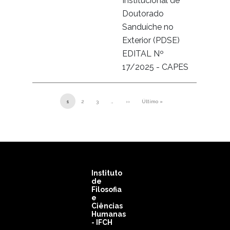
Institucional de
Doutorado
Sanduíche no
Exterior (PDSE)
EDITAL Nº
17/2025 - CAPES
Paginação
1
2
3
…
››
Último »
Próxima página
Última página
Instituto
de
Filosofia
e
Ciências
Humanas
- IFCH