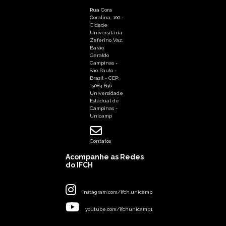
Rua Cora
Coralina, 100 -
Cidade
Universitária
Zeferino Vaz,
Barão
Geraldo
Campinas -
São Paulo -
Brasil - CEP:
13083-896
Universidade
Estadual de
Campinas -
Unicamp
Contatos
Acompanhe as Redes
do IFCH
instagram.com/ifch.unicamp
youtube.com/ifchunicamp1