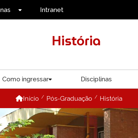
anas
Intranet
Toggle submenu
História
Como ingressar
Disciplinas
menu
Toggle submenu
Início
Pós-Graduação
História