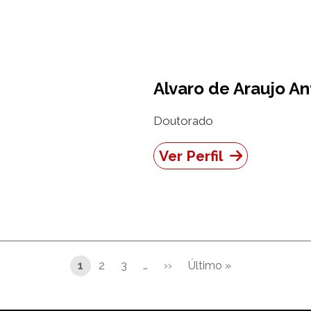
Alvaro de Araujo A
Doutorado
Ver Perfil
1
2
3
…
››
Último »
Próxima página
Última página