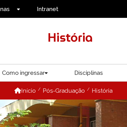
anas
Intranet
Toggle submenu
História
Como ingressar
Disciplinas
menu
Toggle submenu
Início
Pós-Graduação
História