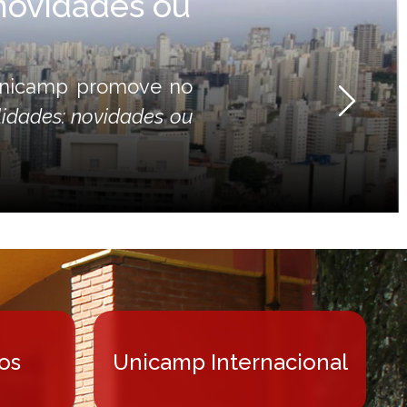
novidades ou
 Unicamp promove no
Próx
idades: novidades ou
os
Unicamp Internacional