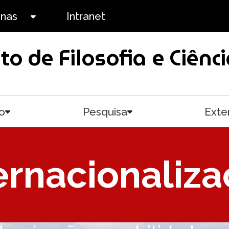
anas
Intranet
Toggle submenu
uto de Filosofia e Ciê
o
Pesquisa
Exte
Toggle submenu
Toggle submenu
ernacionaliz