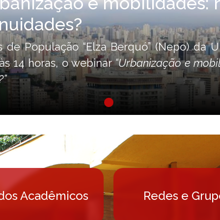
banização e mobilidades: 
inuidades?
s de População “Elza Berquó” (Nepo) da
às 14 horas, o webinar
“Urbanização e mobil
?”
dos Acadêmicos
Redes e Grup