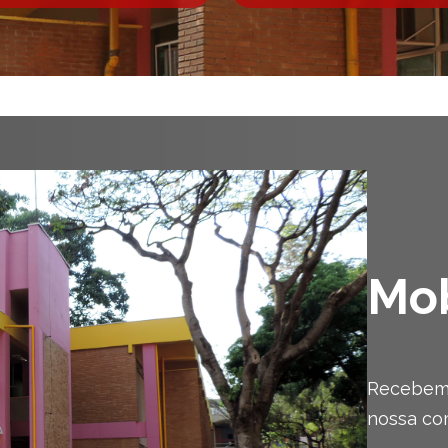
Mob
Recebemo
nossa co