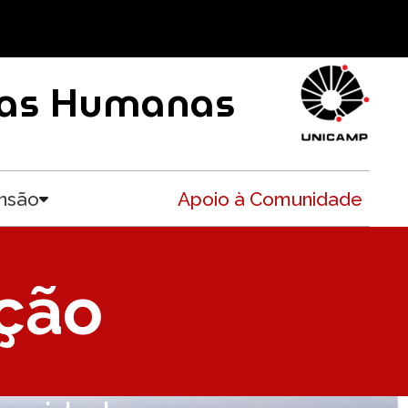
ncias Humanas
nsão
Apoio à Comunidade
Toggle submenu
ação