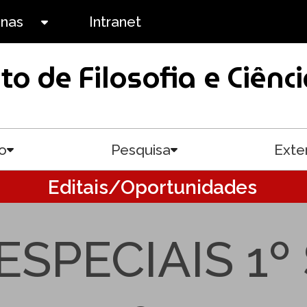
anas
Intranet
Toggle submenu
uto de Filosofia e Ciê
o
Pesquisa
Exte
Toggle submenu
Toggle submenu
Editais/Oportunidades
SPECIAIS 1º