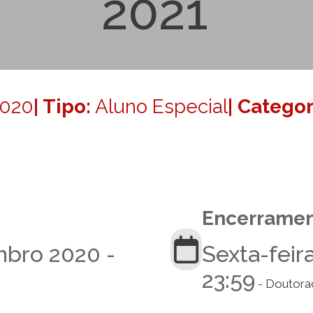
2021
020
| Tipo:
Aluno Especial
| Categor
Encerrame
mbro 2020 -
Sexta-feir
23:59
- Doutora