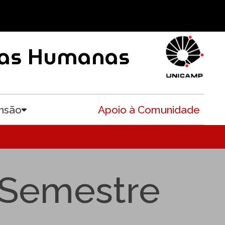
ncias Humanas
nsão
Apoio à Comunidade
Toggle submenu
 Semestre