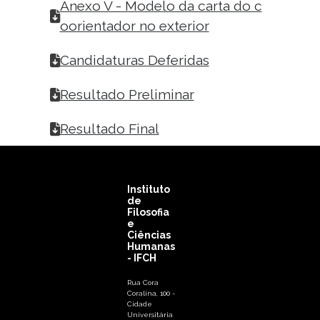
Anexo V - Modelo da carta do c
oorientador no exterior
Candidaturas Deferidas
Resultado Preliminar
Resultado Final
Instituto
de
Filosofia
e
Ciências
Humanas
- IFCH
Rua Cora
Coralina, 100 -
Cidade
Universitária