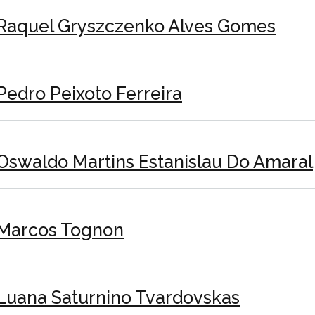
Raquel Gryszczenko Alves Gomes
Pedro Peixoto Ferreira
Oswaldo Martins Estanislau Do Amaral
Marcos Tognon
Luana Saturnino Tvardovskas