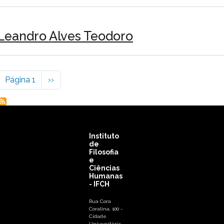
Leandro Alves Teodoro
Paginação
Próxima página
Página 1
››
Instituto
de
Filosofia
e
Ciências
Humanas
- IFCH
Rua Cora
Coralina, 100 -
Cidade
Universitária