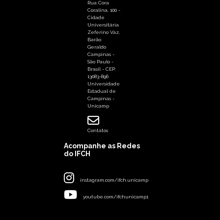
Rua Cora
Coralina, 100 -
Cidade
Universitária
Zeferino Vaz,
Barão
Geraldo
Campinas -
São Paulo -
Brasil - CEP:
13083-896
Universidade
Estadual de
Campinas -
Unicamp
Contatos
Acompanhe as Redes
do IFCH
instagram.com/ifch.unicamp
youtube.com/ifchunicamp1