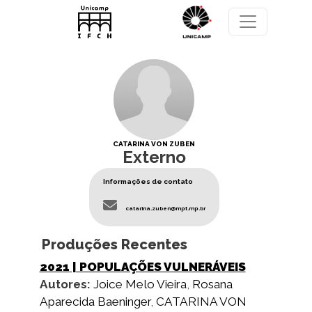
Pular para o conteúdo principal
CATARINA VON ZUBEN
Externo
Informações de contato
catarina.zuben@mpt.mp.br
Produções Recentes
2021
| POPULAÇÕES VULNERÁVEIS
Autores:
Joice Melo Vieira
,
Rosana
Aparecida Baeninger
,
CATARINA VON