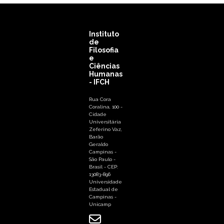
Instituto
de
Filosofia
e
Ciências
Humanas
- IFCH
Rua Cora
Coralina, 100 -
Cidade
Universitária
Zeferino Vaz,
Barão
Geraldo
Campinas -
São Paulo -
Brasil - CEP:
13083-896
Universidade
Estadual de
Campinas -
Unicamp