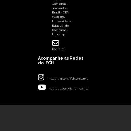
Campinas -
São Paulo -
Brasil - CEP:
13083-896
Universidade
Estadual de
Campinas -
Unicamp
Contatos
Acompanhe as Redes
do IFCH
instagram.com/ifch.unicamp
youtube.com/ifchunicamp1