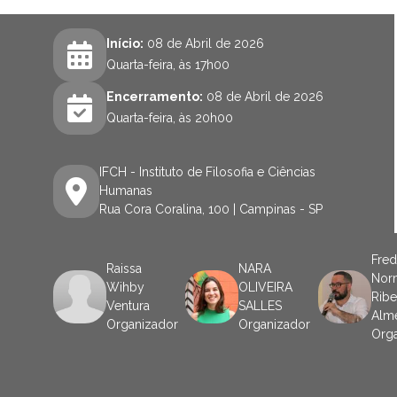
Início:
08 de Abril de 2026
Quarta-feira, às 17h00
Encerramento:
08 de Abril de 2026
Quarta-feira, às 20h00
IFCH - Instituto de Filosofia e Ciências
Humanas
Rua Cora Coralina, 100 | Campinas - SP
Fred
Raissa
NARA
Nor
Wihby
OLIVEIRA
Ribe
Ventura
SALLES
Alm
Organizador
Organizador
Org