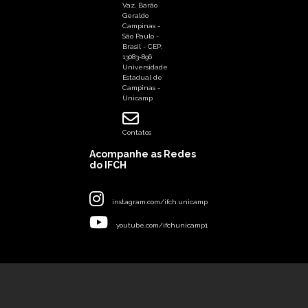
Vaz, Barão
Geraldo
Campinas -
São Paulo -
Brasil - CEP:
13083-896
Universidade
Estadual de
Campinas -
Unicamp
Contatos
Acompanhe as Redes
do IFCH
instagram.com/ifch.unicamp
youtube.com/ifchunicamp1