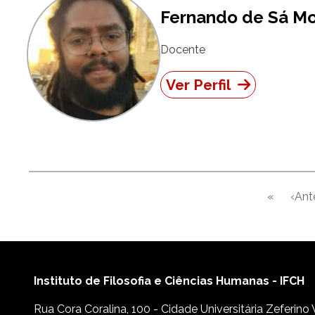
Fernando de Sá Mo
Docente
Ver Perfil
Paginação
«
‹Ant
Primeira
Instituto de Filosofia e Ciências Humanas - IFCH
Rua Cora Coralina, 100 - Cidade Universitária Zeferino