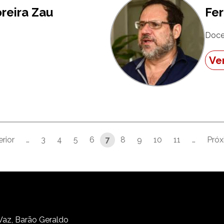
reira Zau
Fer
Doce
Ver
erior
…
3
4
5
6
7
8
9
10
11
…
Próx
 página
Página anterior
 Vaz, Barão Geraldo