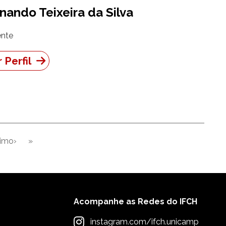
nando Teixeira da Silva
nte
 Perfil
imo›
»
Próxima página
Última página
Acompanhe as Redes do IFCH
instagram.com/ifch.unicamp