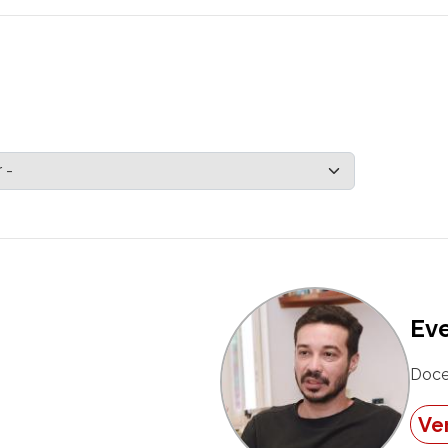
Ev
Doce
Ver