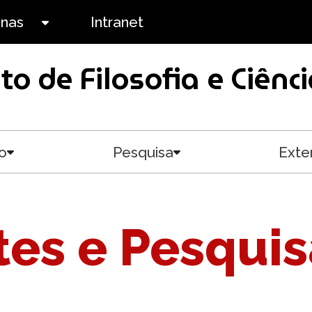
anas
Intranet
Toggle submenu
uto de Filosofia e Ciê
o
Pesquisa
Exte
Toggle submenu
Toggle submenu
es e Pesqui