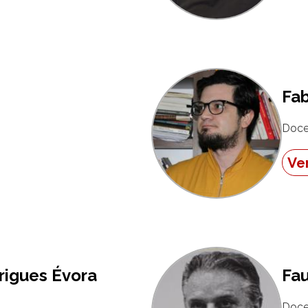
Fab
Doce
Ver
rigues Évora
Fau
Doce