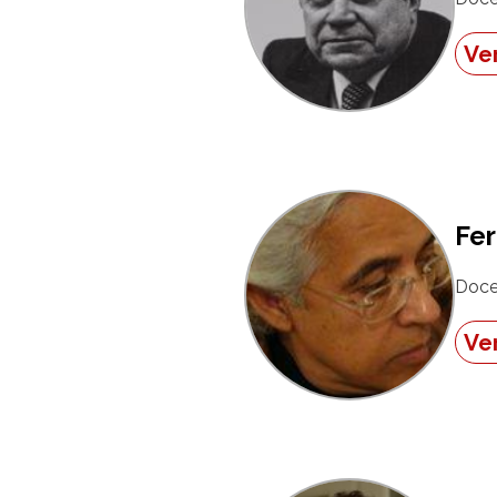
Ver
Fe
Doce
Ver