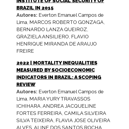
INSTITUTE OF SOCIAL SECURITY OF
BRAZIL IN 2015
Autores:
Everton Emanuel Campos de
Lima
,
MARCOS ROBERTO GONZAGA
,
BERNARDO LANZA QUEIROZ
,
GRAZIELA ANSILIERO
,
FLAVIO
HENRIQUE MIRANDA DE ARAUJO
FREIRE
2022
| MORTALITY INEQUALITIES
MEASURED BY SOCIOECONOMIC
INDICATORS IN BRAZIL: A SCOPING
REVIEW
Autores:
Everton Emanuel Campos de
Lima
,
MARIA YURY TRAVASSOS
ICHIHARA
,
ANDREA JACQUELINE
FORTES FERREIRA
,
CAMILA SILVEIRA
SILVA TEIXEIRA
,
FLAVIA JOSE OLIVEIRA
ALVES
,
ALINE DOS SANTOS ROCHA
,