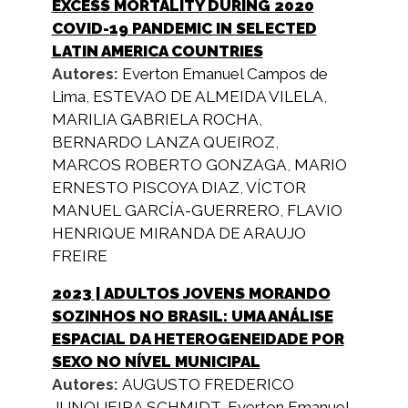
EXCESS MORTALITY DURING 2020
COVID-19 PANDEMIC IN SELECTED
LATIN AMERICA COUNTRIES
Autores:
Everton Emanuel Campos de
Lima
,
ESTEVAO DE ALMEIDA VILELA
,
MARILIA GABRIELA ROCHA
,
BERNARDO LANZA QUEIROZ
,
MARCOS ROBERTO GONZAGA
,
MARIO
ERNESTO PISCOYA DIAZ
,
VÍCTOR
MANUEL GARCÍA-GUERRERO
,
FLAVIO
HENRIQUE MIRANDA DE ARAUJO
FREIRE
2023
| ADULTOS JOVENS MORANDO
SOZINHOS NO BRASIL: UMA ANÁLISE
ESPACIAL DA HETEROGENEIDADE POR
SEXO NO NÍVEL MUNICIPAL
Autores:
AUGUSTO FREDERICO
JUNQUEIRA SCHMIDT
,
Everton Emanuel