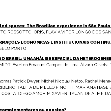
ted spaces: The Brazilian experience in São Paulo
TO ROSSOTTO IORIS
,
FLAVIA VITOR LONGO DOS SA
FORMAÇÕES ECONÔMICAS E INSTITUCIONAIS CONTINU
EBELO PORTO
 BRASIL: UMA ANÁLISE ESPACIAL DA HETEROGENEI
MIDT
,
Everton Emanuel Campos de Lima
,
Álvaro Oliveira
omas Patrick Dwyer
,
Michel Nicolau Netto
,
Rachel Mene
IBEIRO
,
TALITA DE MELLO PINOTTI
,
MARIANA HASE 
S COSTA
,
DIEGO AMORIM XAVIER
,
TAUAN DE ALMEIDA
: complementares ou opostos?