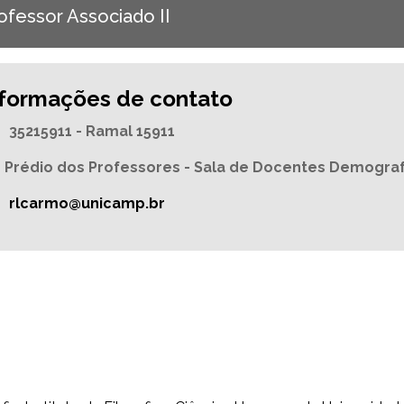
ofessor Associado II
nformações de contato
35215911 - Ramal 15911
Prédio dos Professores - Sala de Docentes Demogra
rlcarmo@unicamp.br