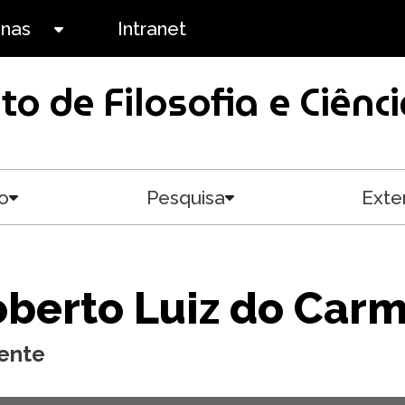
anas
Intranet
Toggle submenu
uto de Filosofia e Ciê
o
Pesquisa
Exte
Toggle submenu
Toggle submenu
berto Luiz do Car
ente