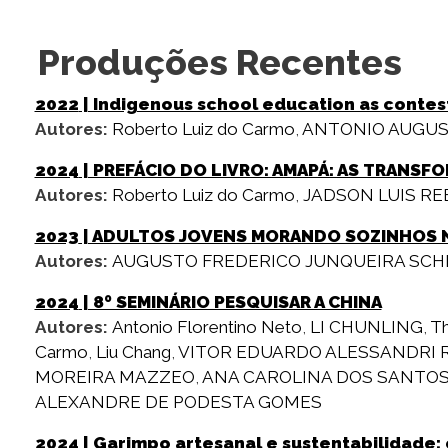
Produções Recentes
2022
| Indigenous school education as contes
Autores:
Roberto Luiz do Carmo
,
ANTONIO AUGUS
2024
| PREFÁCIO DO LIVRO: AMAPÁ: AS TRANS
Autores:
Roberto Luiz do Carmo
,
JADSON LUIS R
2023
| ADULTOS JOVENS MORANDO SOZINHOS NO
Autores:
AUGUSTO FREDERICO JUNQUEIRA SCH
2024
| 8º SEMINÁRIO PESQUISAR A CHINA
Autores:
Antonio Florentino Neto
,
LI CHUNLING
,
Th
Carmo
,
Liu Chang
,
VITOR EDUARDO ALESSANDRI R
MOREIRA MAZZEO
,
ANA CAROLINA DOS SANTO
ALEXANDRE DE PODESTA GOMES
2024
| Garimpo artesanal e sustentabilidade