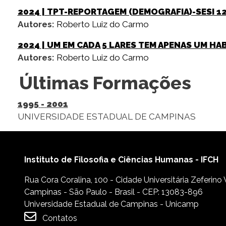
2024
| TPT-REPORTAGEM (DEMOGRAFIA)-SESI 1
Autores:
Roberto Luiz do Carmo
2024
| UM EM CADA 5 LARES TEM APENAS UM HA
Autores:
Roberto Luiz do Carmo
Últimas Formações
1995
-
2001
UNIVERSIDADE ESTADUAL DE CAMPINAS
Instituto de Filosofia e Ciências Humanas - IFCH
Rua Cora Coralina, 100 - Cidade Universitária Zeferino
Campinas - São Paulo - Brasil - CEP: 13083-896
Universidade Estadual de Campinas - Unicamp
Contatos