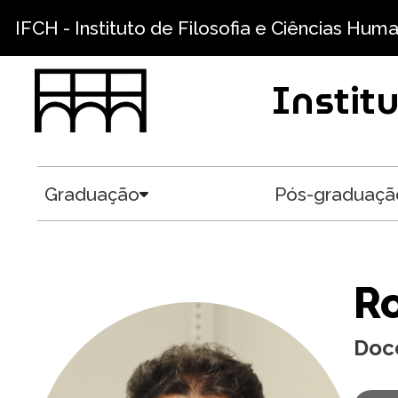
Pular para o conteúdo principal
IFCH - Instituto de Filosofia e Ciências Hum
Instit
Graduação
Pós-graduaçã
Toggle submenu
Ro
Doc