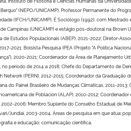
a, Instituto de Filosofia e Ciências Humanas da Universid
za Berquo" (NEPO/UNICAMP). Professor Permanente do Prog
dade (IFCH/UNICAMP). É Sociólogo (1992), com Mestrado e
de Campinas (UNICAMP) e estágio pós-doutoral na Brown Univ
ra de Estudos Populacionais (ABEP), 2021-2022; Diretor-Assoc
17-2021; Bolsista Pesquisa IPEA (Projeto "A Política Nacio
nança"), 2020-2021; Coordenador da Área de Planejamento 
), no período de 2014 a 2018; Chefe do Departamento de 
ch Network (PERN), 2012-2015; Coordenador da Graduação do
ana do Painel Brasileiro de Mudanças Climáticas, 2011-2013
atinoamericana de Población (ALAP), 2010-2012; Coordenado
EP), 2002-2006; Membro Suplente do Conselho Estadual de 
vari/Jundiaí, 2003-2004. Áreas de pesquisa em que atua: pop
grafia e educação; comunicação científica.