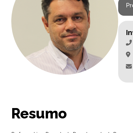
Pr
I
Resumo