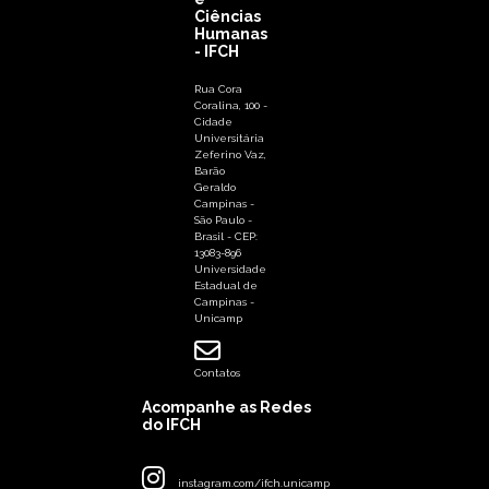
Ciências
Humanas
- IFCH
Rua Cora
Coralina, 100 -
Cidade
Universitária
Zeferino Vaz,
Barão
Geraldo
Campinas -
São Paulo -
Brasil - CEP:
13083-896
Universidade
Estadual de
Campinas -
Unicamp
Contatos
Acompanhe as Redes
do IFCH
instagram.com/ifch.unicamp