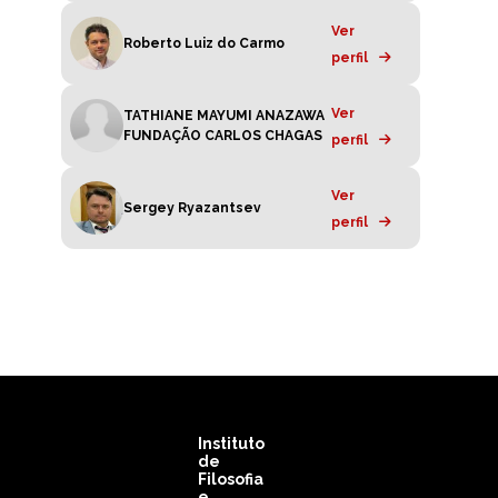
Ver
Roberto Luiz do Carmo
perfil
Ver
TATHIANE MAYUMI ANAZAWA
FUNDAÇÃO CARLOS CHAGAS
perfil
Ver
Sergey Ryazantsev
perfil
Instituto
de
Filosofia
e