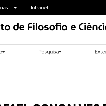
anas
Intranet
Toggle submenu
uto de Filosofia e Ciê
o
Pesquisa
Exte
Toggle submenu
Toggle submenu