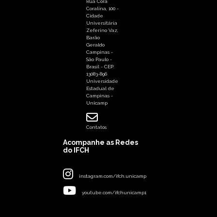
Rua Cora
Coralina, 100 -
Cidade
Universitária
Zeferino Vaz,
Barão
Geraldo
Campinas -
São Paulo -
Brasil - CEP:
13083-896
Universidade
Estadual de
Campinas -
Unicamp
Contatos
Acompanhe as Redes
do IFCH
instagram.com/ifch.unicamp
youtube.com/ifchunicamp1