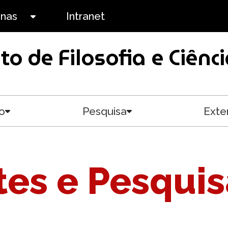
anas
Intranet
Toggle submenu
uto de Filosofia e Ciê
o
Pesquisa
Exte
Toggle submenu
Toggle submenu
es e Pesqui