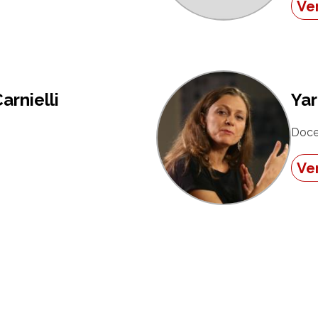
Ver
arnielli
Yar
Doce
Ver