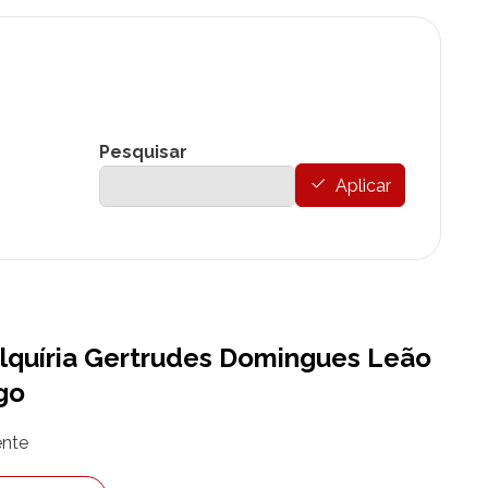
Pesquisar
Aplicar
quíria Gertrudes Domingues Leão
go
nte