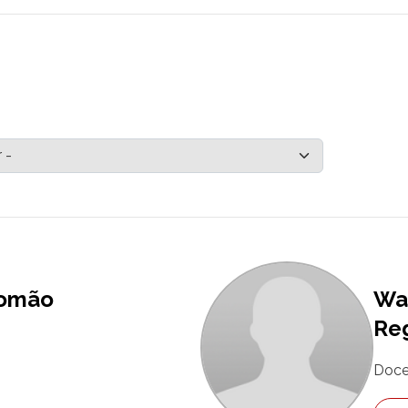
Romão
Wal
Re
Doce