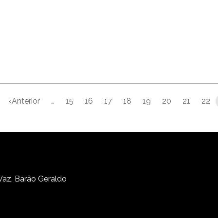
‹Anterior
…
15
16
17
18
19
20
21
22
rimeira página
Página anterior
 Vaz, Barão Geraldo