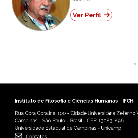
Ver Perfil
Paginação
«
P
Instituto de Filosofia e Ciências Humanas - IFCH
Rua Cora Coralina, 100 - Cidade Universitária Zeferino
Campinas - São Paulo - Brasil - CEP: 13083-896
Universidade Estadual de Campinas - Unicamp
Contatos