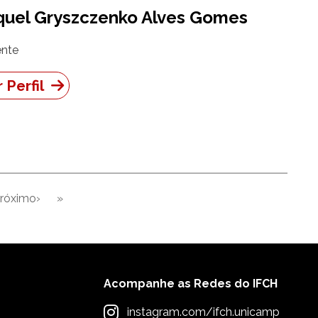
quel Gryszczenko Alves Gomes
nte
 Perfil
róximo›
»
Próxima página
Última página
Acompanhe as Redes do IFCH
instagram.com/ifch.unicamp