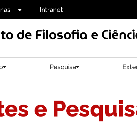
anas
Intranet
Toggle submenu
uto de Filosofia e Ciê
o
Pesquisa
Exte
Toggle submenu
Toggle submenu
es e Pesqui