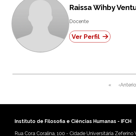
Raissa Wihby Vent
Docente
Ver Perfil
Paginação
«
‹Anterio
Primeira pá
Pág
Instituto de Filosofia e Ciências Humanas - IFCH
Rua Cora Coralina, 100 - Cidade Universitária Zeferino