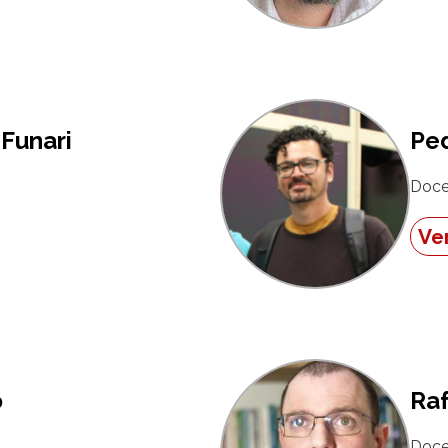
Funari
Ped
Doce
Ver
o
Raf
Doce