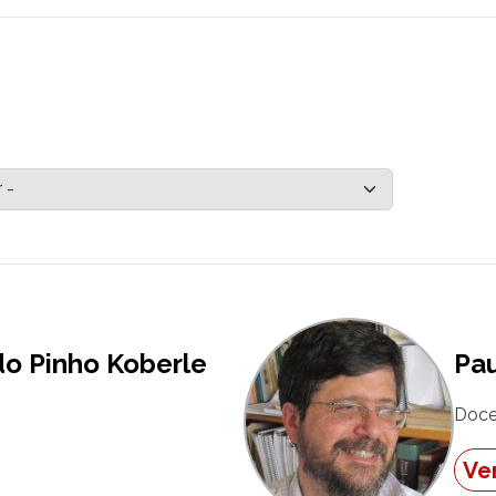
do Pinho Koberle
Pau
Doce
Ver