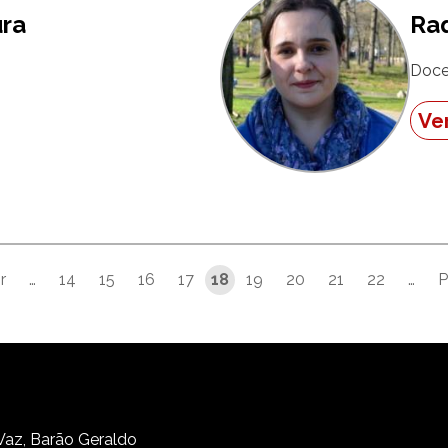
ura
Ra
Doce
Ver
r
…
14
15
16
17
18
19
20
21
22
…
P
gina
ina anterior
 Vaz, Barão Geraldo