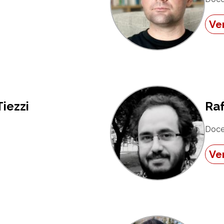
Ver
Tiezzi
Raf
Doce
Ver