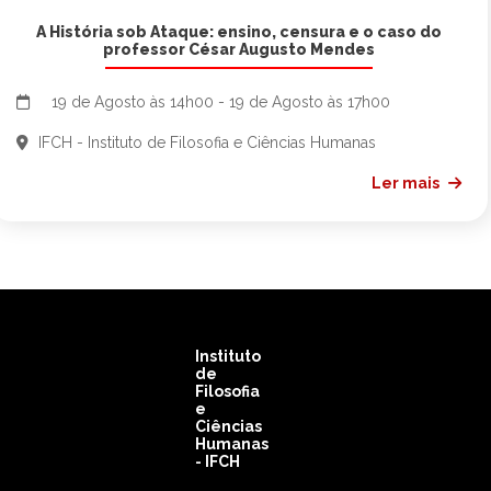
A História sob Ataque: ensino, censura e o caso do
professor César Augusto Mendes
19 de Agosto às 14h00 - 19 de Agosto às 17h00
IFCH - Instituto de Filosofia e Ciências Humanas
Ler mais
Instituto
de
Filosofia
e
Ciências
Humanas
- IFCH