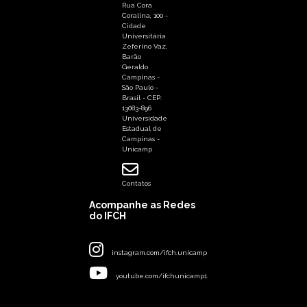
Rua Cora
Coralina, 100 -
Cidade
Universitária
Zeferino Vaz,
Barão
Geraldo
Campinas -
São Paulo -
Brasil - CEP:
13083-896
Universidade
Estadual de
Campinas -
Unicamp
Contatos
Acompanhe as Redes
do IFCH
instagram.com/ifch.unicamp
youtube.com/ifchunicamp1