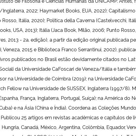
nstituto de Filosofia e Ciências Humanas da UNICAMP. Antes, 
a/Inglaterra, 2022; Haymarket Books, EUA, 2022); Capitalismo vir
nto Rosso, Itália, 2020); Politica della Caverna (Castelvecchi, 
, USA, 2013); Itália (Jaca Book, Milão, 2006; Punto Rosso, M
s, 2013 - 2a. edição), a partir da edição original publicada p
ri, Veneza, 2015 e Biblioteca Franco Serrantinui, 2002), pub
s livros publicados no Brasil estão devidamente citados no L
 Sociali da Universidade CaFoscari de Veneza/Itália e també
sor na Universidade de Coimbra (2019); na Universidade CaFos
search Fellow na Universidade de SUSSEX, Inglaterra (1997/8)
Espanha, França, Inglaterra, Portugal, Suíça); na América do No
Cuba) e na Ásia (China e Índia). Coordena as Coleções Mun
licou 25 artigos em revistas acadêmicas e capítulos de livros
, Hungria, Canadá, México, Argentina, Colômbia, Equador, Ven