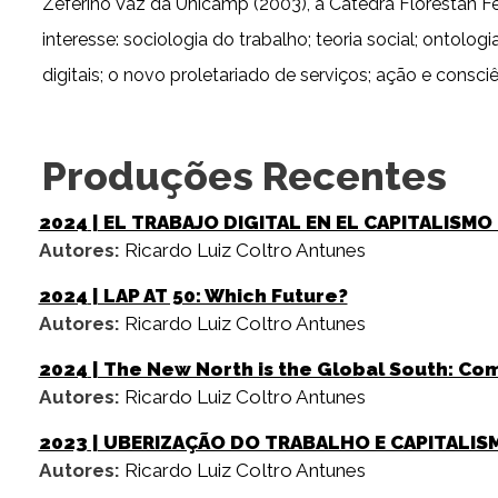
Zeferino Vaz da Unicamp (2003), a Cátedra Florestan 
interesse: sociologia do trabalho; teoria social; ontolo
digitais; o novo proletariado de serviços; ação e consci
Produções Recentes
2024
| EL TRABAJO DIGITAL EN EL CAPITALISMO
Autores:
Ricardo Luiz Coltro Antunes
2024
| LAP AT 50: Which Future?
Autores:
Ricardo Luiz Coltro Antunes
2024
| The New North is the Global South: Co
Autores:
Ricardo Luiz Coltro Antunes
2023
| UBERIZAÇÃO DO TRABALHO E CAPITALI
Autores:
Ricardo Luiz Coltro Antunes