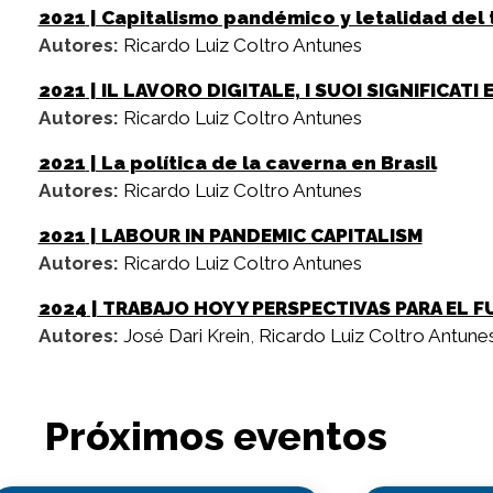
2021
| Capitalismo pandémico y letalidad del
Autores:
Ricardo Luiz Coltro Antunes
2021
| IL LAVORO DIGITALE, I SUOI SIGNIFICAT
Autores:
Ricardo Luiz Coltro Antunes
2021
| La política de la caverna en Brasil
Autores:
Ricardo Luiz Coltro Antunes
2021
| LABOUR IN PANDEMIC CAPITALISM
Autores:
Ricardo Luiz Coltro Antunes
2024
| TRABAJO HOY Y PERSPECTIVAS PARA EL 
Autores:
José Dari Krein
,
Ricardo Luiz Coltro Antune
Próximos eventos