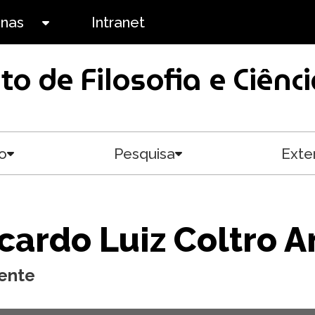
anas
Intranet
Toggle submenu
uto de Filosofia e Ciê
o
Pesquisa
Exte
Toggle submenu
Toggle submenu
cardo Luiz Coltro 
ente