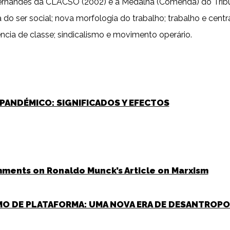
Fernandes da CLACSO (2002) e a Medalha (Comenda) do Tribu
gia do ser social; nova morfologia do trabalho; trabalho e cen
ência de classe; sindicalismo e movimento operário.
 PANDÉMICO: SIGNIFICADOS Y EFECTOS
mments on Ronaldo Munck’s Article on Marxism
SMO DE PLATAFORMA: UMA NOVA ERA DE DESANTRO