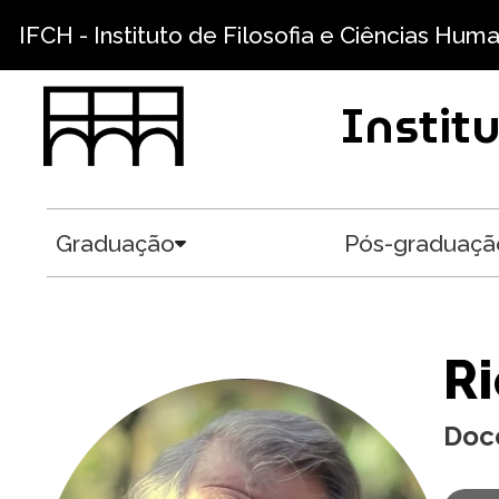
Pular para o conteúdo principal
IFCH - Instituto de Filosofia e Ciências Hum
Instit
Graduação
Pós-graduaçã
Toggle submenu
Ri
Doc