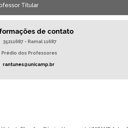
ofessor Titular
nformações de contato
35211687 - Ramal 11687
Prédio dos Professores
rantunes@unicamp.br