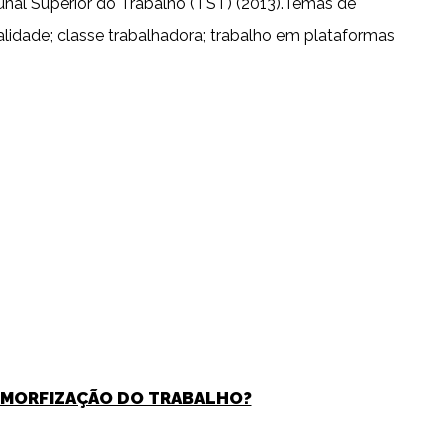
nal Superior do Trabalho (TST) (2013).Temas de
tralidade; classe trabalhadora; trabalho em plataformas
POMORFIZAÇÃO DO TRABALHO?