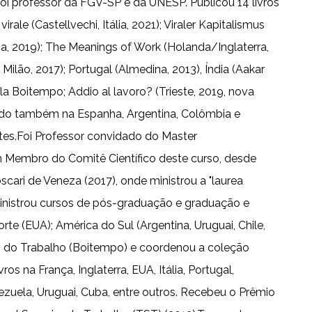
foi professor da FGV-SP e da UNESP. Publicou 14 livros
ale (Castellvechi, Itália, 2021); Viraler Kapitalismus
Itália, 2019); The Meanings of Work (Holanda/Inglaterra,
ilão, 2017); Portugal (Almedina, 2013), Índia (Aakar
ela Boitempo; Addio al lavoro? (Trieste, 2019, nova
licado também na Espanha, Argentina, Colômbia e
attes.Foi Professor convidado do Master
m Membro do Comitê Científico deste curso, desde
cari de Veneza (2017), onde ministrou a "laurea
. Ministrou cursos de pós-graduação e graduação e
rte (EUA); América do Sul (Argentina, Uruguai, Chile,
do do Trabalho (Boitempo) e coordenou a coleção
 na França, Inglaterra, EUA, Itália, Portugal,
ezuela, Uruguai, Cuba, entre outros. Recebeu o Prêmio