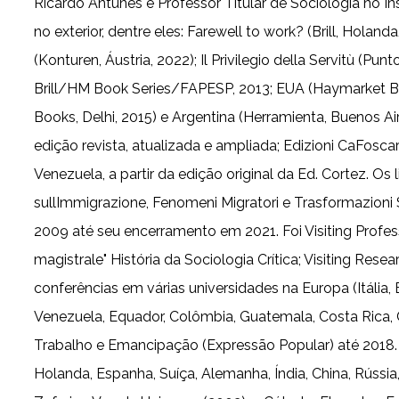
Ricardo Antunes é Professor Titular de Sociologia no I
no exterior, dentre eles: Farewell to work? (Brill, Holand
(Konturen, Áustria, 2022); Il Privilegio della Servitù (Pu
Brill/HM Book Series/FAPESP, 2013; EUA (Haymarket Books
Books, Delhi, 2015) e Argentina (Herramienta, Buenos Aire
edição revista, atualizada e ampliada; Edizioni CaFosca
Venezuela, a partir da edição original da Ed. Cortez. O
sullImmigrazione, Fenomeni Migratori e Trasformazioni
2009 até seu encerramento em 2021. Foi Visiting Profes
magistrale" História da Sociologia Crítica; Visiting Re
conferências em várias universidades na Europa (Itália, 
Venezuela, Equador, Colômbia, Guatemala, Costa Rica, 
Trabalho e Emancipação (Expressão Popular) até 2018. Pub
Holanda, Espanha, Suíça, Alemanha, Índia, China, Rússia