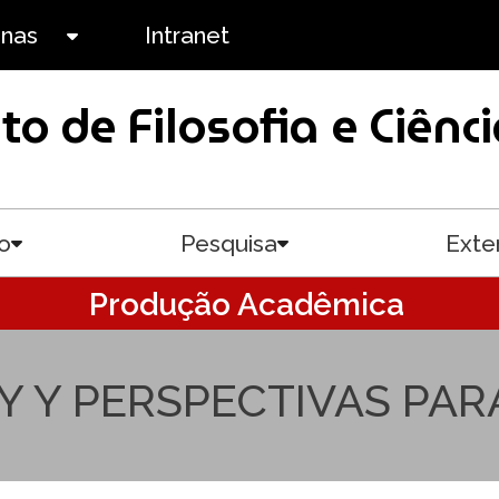
anas
Intranet
Toggle submenu
uto de Filosofia e Ciê
o
Pesquisa
Exte
Toggle submenu
Toggle submenu
Produção Acadêmica
Y Y PERSPECTIVAS PAR