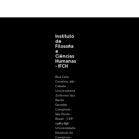
Instituto
de
Filosofia
e
Ciências
Humanas
- IFCH
Rua Cora
Coralina, 100 -
Cidade
Universitária
Zeferino Vaz,
Barão
Geraldo
Campinas -
São Paulo -
Brasil - CEP:
13083-896
Universidade
Estadual de
Campinas -