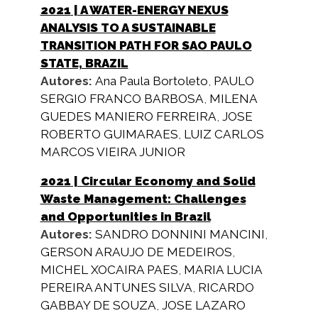
2021
| A WATER-ENERGY NEXUS
ANALYSIS TO A SUSTAINABLE
TRANSITION PATH FOR SAO PAULO
STATE, BRAZIL
Autores:
Ana Paula Bortoleto
,
PAULO
SERGIO FRANCO BARBOSA
,
MILENA
GUEDES MANIERO FERREIRA
,
JOSE
ROBERTO GUIMARAES
,
LUIZ CARLOS
MARCOS VIEIRA JUNIOR
2021
| Circular Economy and Solid
Waste Management: Challenges
and Opportunities in Brazil
Autores:
SANDRO DONNINI MANCINI
,
GERSON ARAUJO DE MEDEIROS
,
MICHEL XOCAIRA PAES
,
MARIA LUCIA
PEREIRA ANTUNES SILVA
,
RICARDO
GABBAY DE SOUZA
,
JOSE LAZARO