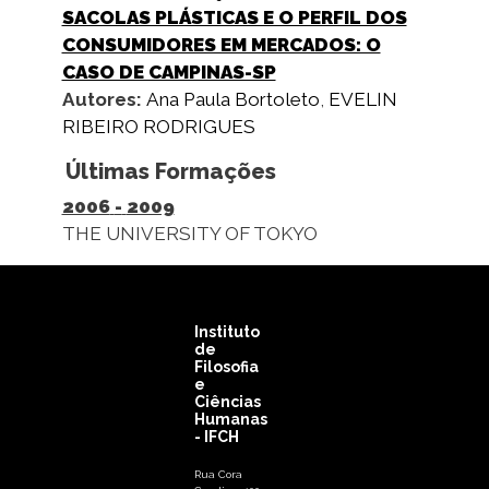
SACOLAS PLÁSTICAS E O PERFIL DOS
CONSUMIDORES EM MERCADOS: O
CASO DE CAMPINAS-SP
Autores:
Ana Paula Bortoleto
,
EVELIN
RIBEIRO RODRIGUES
Últimas Formações
2006
-
2009
THE UNIVERSITY OF TOKYO
Instituto
de
Filosofia
e
Ciências
Humanas
- IFCH
Rua Cora