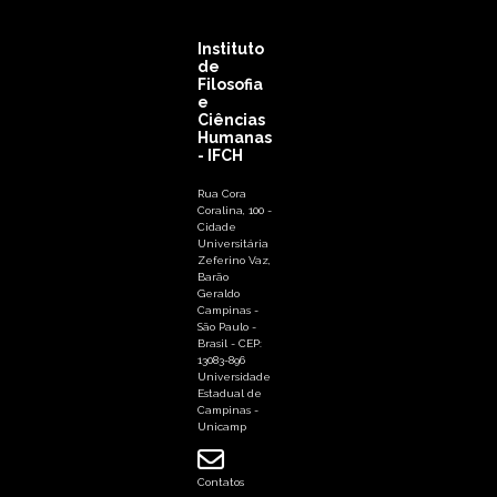
Instituto
de
Filosofia
e
Ciências
Humanas
- IFCH
Rua Cora
Coralina, 100 -
Cidade
Universitária
Zeferino Vaz,
Barão
Geraldo
Campinas -
São Paulo -
Brasil - CEP:
13083-896
Universidade
Estadual de
Campinas -
Unicamp
Contatos