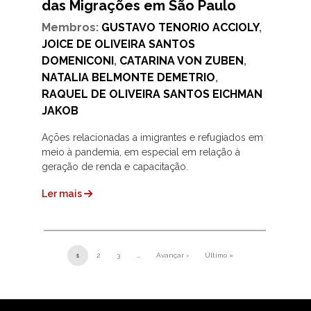
das Migrações em São Paulo
Membros:
GUSTAVO TENORIO ACCIOLY
,
JOICE DE OLIVEIRA SANTOS
DOMENICONI
,
CATARINA VON ZUBEN
,
NATALIA BELMONTE DEMETRIO
,
RAQUEL DE OLIVEIRA SANTOS EICHMAN
JAKOB
Ações relacionadas a imigrantes e refugiados em
meio à pandemia, em especial em relação à
geração de renda e capacitação.
Ler mais
Paginação
1
2
3
…
Avançar ›
Último »
Próxima página
Última página