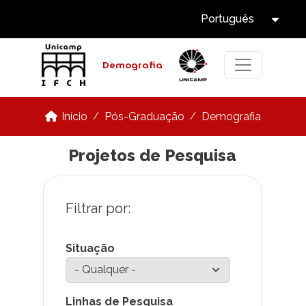
Select Langua
Pular para o conteúdo principal
Português
Tog
Demografia
Pós-Graduação
Demografia
Início
Projetos de Pesquisa
Situação
Linhas de Pesquisa