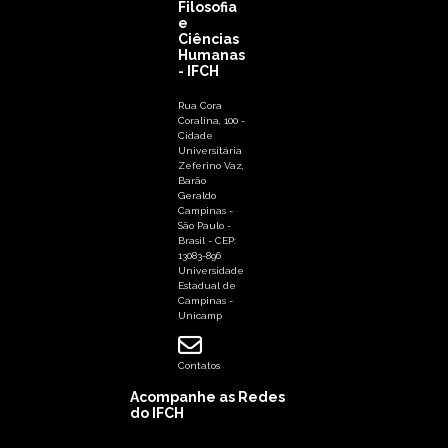
Filosofia
e
Ciências
Humanas
- IFCH
Rua Cora
Coralina, 100 -
Cidade
Universitária
Zeferino Vaz,
Barão
Geraldo
Campinas -
São Paulo -
Brasil - CEP:
13083-896
Universidade
Estadual de
Campinas -
Unicamp
Contatos
Acompanhe as Redes
do IFCH