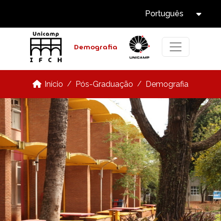
Select Langua
Pular para o conteúdo principal
Português
Tog
Demografia
Pós-Graduação
Demografia
Início