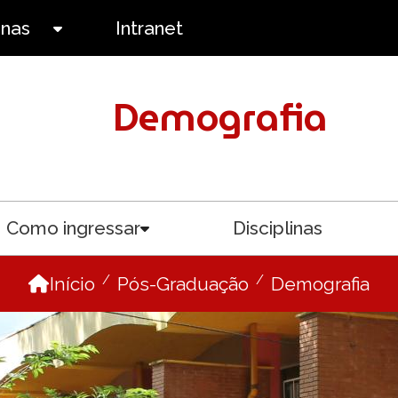
anas
Intranet
Toggle submenu
Demografia
Como ingressar
Disciplinas
menu
Toggle submenu
Início
Pós-Graduação
Demografia