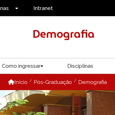
anas
Intranet
Toggle submenu
Demografia
Como ingressar
Disciplinas
menu
Toggle submenu
Início
Pós-Graduação
Demografia